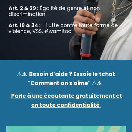
Art. 2 & 29 :
Égalité de genre et non
discrimination
Art. 19 & 34 :
Lutte contre toute forme de
violence,
VSS, #wamitoo
⚠️ Besoin d’aide ?
Essaie le tchat
⚠️
"Comment on s'aime"
⚠️
⚠️
Parle à une écoutante gratuitement et
en toute confidentialité