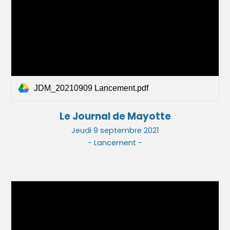
JDM_20210909 Lancement.pdf
Le Journal de Mayotte
Jeu
di
9
septembre 2021
-
Lancement
-