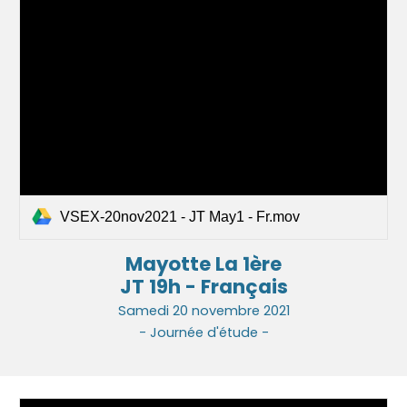
VSEX-20nov2021 - JT May1 - Fr.mov
Mayotte La 1ère
JT 19h - Français
Same
di
20 novembre
2021
- Journée d'étude -