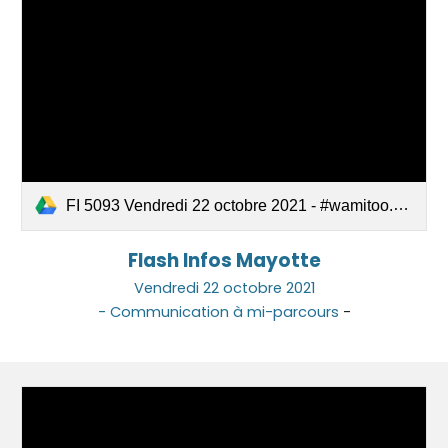
FI 5093 Vendredi 22 octobre 2021 - #wamitoo.pdf
F
lash Infos Mayotte
Vendre
di
22
octo
bre 2021
-
Communication à mi-parcours
-