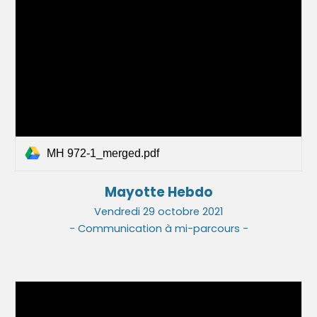
MH 972-1_merged.pdf
Mayot
te Hebdo
Vendredi 2
9
octobre 2021
- Communication à mi-parcours -