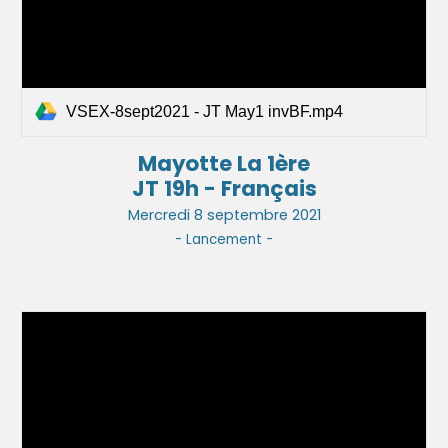
VSEX-8sept2021 - JT May1 invBF.mp4
Mayotte La 1ère
JT 19h - Français
Mercredi 8 septembre 2021
- Lancement -