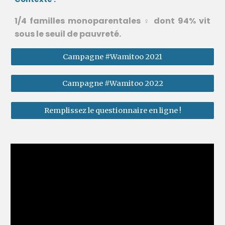
1/4 familles monoparentales
dont 94% vit
♀️
sous le seuil de pauvreté.
Campagne #Wamitoo 2021
Campagne #Wamitoo 2022
Remplissez le questionnaire en ligne !