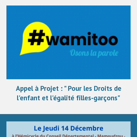
Appel à Projet : " Pour les Droits de
l'enfant et l'égalité filles-garçons"