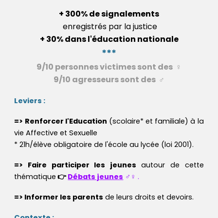
+ 300% de signalements
enregistrés par la justice
+ 30% dans l'éducation nationale
***
9/10 personnes victimes sont des
♀️
9/10 agresseurs sont des
♂️
Leviers :
=> Renforcer l'Education
(scolaire* et familiale) à la
vie Affective et Sexuelle
* 21h/élève obligatoire de l'école au lycée (loi 2001).
=> Faire participer les jeunes
autour de cette
thématique
👉
Débats jeunes
♂️♀️ .
=> Informer les parents
de leurs droits et devoirs.
Contexte :