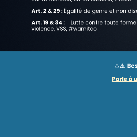
Art. 2 & 29 :
Égalité de genre et non di
Art. 19 & 34 :
Lutte contre toute forme
violence,
VSS, #wamitoo
⚠️ Be
⚠️
Parle à 