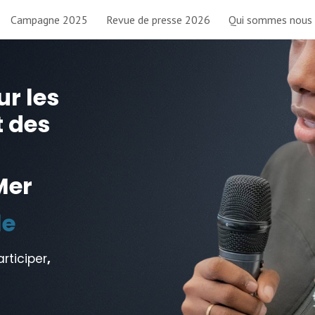
Campagne 2025
Revue de presse 2026
Qui sommes nous
ip to main content
Skip to navigat
r les
t des
Mer
le
articiper
,