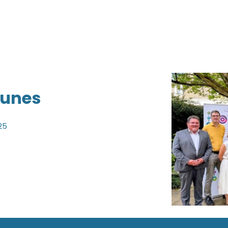
eunes
25