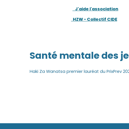
J'aide l'association
HZW - Collectif CIDE
Santé mentale des j
Haki Za Wanatsa premier lauréat du PrixPrev 20