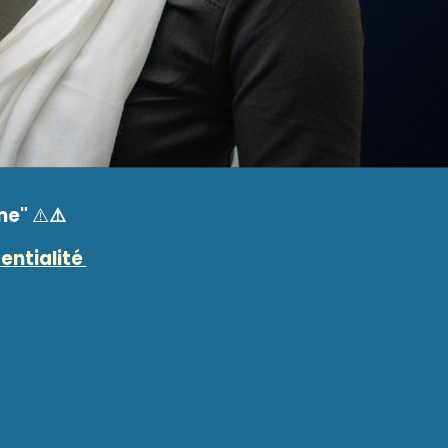
me"
⚠️
⚠️
entialité