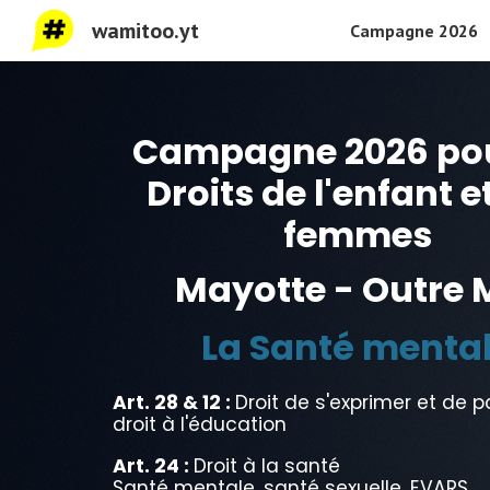
wamitoo.yt
Campagne 2026
Sk
Campagne 202
6
pou
Droits de l'enfant e
femmes
Mayotte - Outre 
La Santé menta
Art. 28 & 12 :
Droit de s'exprimer et de p
d
roit à l'éducation
Art. 24 :
Droit à la santé
Santé mentale, santé sexuelle, EVARS